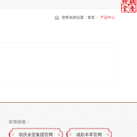
您所在的位置：
首页
产品中心
友情链接：
胡庆余堂集团官网
戒欺本草官网