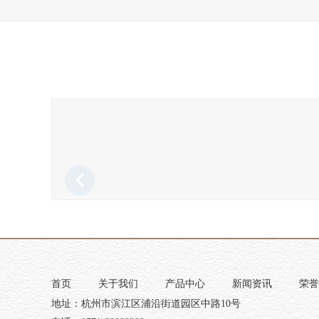
首页
关于我们
产品中心
新闻资讯
荣誉
地址：杭州市滨江区浦沿街道园区中路10号