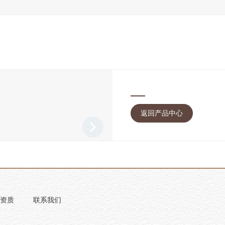
返回产品中心
资质
联系我们