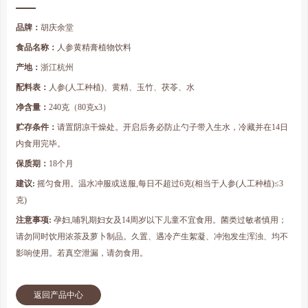
品牌：
胡庆余堂
食品名称
：
人参黄精膏植物饮料
产地：
浙江杭州
配料表：
人参(人工种植)、黄精、玉竹、茯苓、水
净含量：
240克（80克x3）
贮存条件：
请置阴凉干燥处。开启后务必防止勺子带入生水，冷藏并在14日
内食用完毕。
Prev
Next
保质期：
18个月
建议:
摇匀食用。温水冲服或送服,每日不超过6克(相当于人参(人工种植)≤3
克)
注意事项:
孕妇,哺乳期妇女及14周岁以下儿童不宜食用。菌类过敏者慎用；
请勿同时饮用浓茶及萝卜制品。久置、遇冷产生絮凝、冲泡发生浑浊、均不
影响使用。若真空泄漏，请勿食用。
返回产品中心