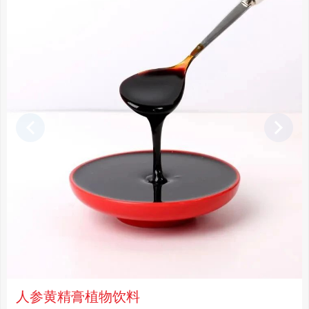
人参黄精膏植物饮料