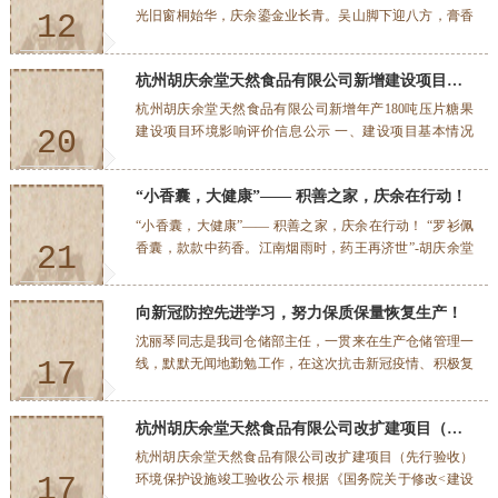
自荐，岗位评议、各级打分，本年度有10位一线干部员工
光旧窗桐始华，庆余鎏金业长青。吴山脚下迎八方，膏香
12
分别被评为“岗位能手”或“敬业标兵”。他们中有的：任劳
百年世无双”，10月12日-10月18日，胡庆余堂戒欺形象店
任怨、刻苦学习、认真钻研，熟练掌握设备性能和生产技
隆重启！ 当你踏过南宋时期天子走过的繁华街道，踏上
2020-10
能，确保生产任务的及时完成；他们中有的：以厂为家、
杭州胡庆余堂天然食品有限公司新增建设项目环境影响评价信息公示
杭城皇城根脚下老底子的青砖铺墁，来到胡庆余堂戒欺形
勤俭节约，想方设法为公司节约每一度电、每一滴水；他
象店，你会有种闯入桃花源的感觉，仿佛乘坐时光机穿梭
杭州胡庆余堂天然食品有限公司新增年产180吨压片糖果
们中有的：日行3万步，不停穿梭在车间、仓库，把货...
至清朝末年。 厚重古朴的配色，玲珑精致的飞檐，精美
建设项目环境影响评价信息公示 一、建设项目基本情况
20
的雕窗，寥寥几笔，将江南景色揽入怀中，勾勒出传统中
1、项目名称：杭州胡庆余堂天然食品有限公司新增年产
式建筑之美，氤氲着江南药王的百年本草香，充盈着千年
180吨压片糖果建设项目。 2、建设单位：杭州胡庆余堂天
2020-07
婉转的历史沉淀美，让人仿佛穿越到了古时候的大户人
“小香囊，大健康”—— 积善之家，庆余在行动！
然食品有限公司。 3、项目性质：改扩建。 4、建设地
家，忍不住想要一探究竟。 ...
点：杭州市滨江区浦沿街道园区中路10号。 5、建设规模
“小香囊，大健康”—— 积善之家，庆余在行动！ “罗衫佩
及内容：杭州胡庆余堂天然食品有限公司为了进一步打开
香囊，款款中药香。江南烟雨时，药王再济世”-胡庆余堂
21
保健品的市场，在原有审批及备案主体内容保持不变的情
历来有端午制售香囊的习惯。这次新冠疫情突发，公司提
况下，借助500T膏系列罐头的扩建工作（B区+C区）内部
前积极筹备，继续发扬“积善之家，必有余庆”的传统，参
2020-04
装修的有利契机，同步将原C区一楼高架仓库南侧部分改
向新冠防控先进学习，努力保质保量恢复生产！
考了古代诸多防疫香囊配方，组织数名中医药名医专家会
造成压片糖果车间，预计改造完成后将新增年产180吨压
审根据2020年新冠病毒的特点及中医治疗疫情方案研发出
沈丽琴同志是我司仓储部主任，一贯来在生产仓储管理一
片糖果产品。 二、环境影响评价范围内主要环境...
这份特别的防疫香囊。 香袋是由公司总经理陈总亲自牵
线，默默无闻地勤勉工作，在这次抗击新冠疫情、积极复
17
头、把关，秉承“修合无人见、诚心有天知”的精神，一针
工复产的过程中更是想在前，干在前。为我司顺利抗疫复
一线，一味一药，所有的香粉均由自己采办修制，每一包
工，立下了汗马功劳。 疫情爆发后，第一时间，沈丽琴同
2020-04
香囊都氤氲着对四海八方的人们的健康牵挂。 悠悠香囊，
杭州胡庆余堂天然食品有限公司改扩建项目（先行验收）环境保护设施竣工验收公示
志想企业所想，再次盘点公司原料、辅料、包装材料以及
内藏乾坤。著名医学家孙思邈在《千金要方》中指出佩戴
成品库存，根据销售和市场情况，预判合理库存，和采
杭州胡庆余堂天然食品有限公司改扩建项目（先行验收）
香囊能“避疫气，令人不染”，这是中医药千年来的智慧结
购、销售一线进行沟通、协调，积极组织货源，为复工复
环境保护设施竣工验收公示 根据《国务院关于修改<建设
17
晶，古...
产做好先前准备工作。 作为保健食品、食养产品生产企