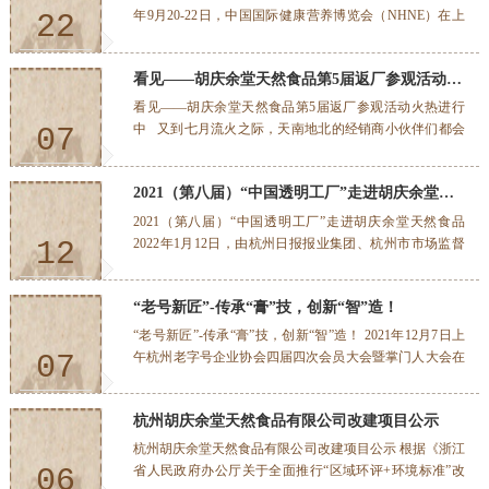
代皇家药典《太平惠民和剂局方》为基础，广纳名医古
年9月20-22日，中国国际健康营养博览会（NHNE）在上
22
方、验方及秘方，并对其食药两用原料进行研究，重新配
海国家会展中心隆重举办。 由浙江省健康产品化妆品
伍调整，采用传统制膏技艺而制成的。 整个制膏过程包
行业协会和长三角营养保健产业联盟联合主办、杭州市中
2022-09
含：“辨证、识药、炮制、煎煮、滤清、熬制、收稠、封
看见——胡庆余堂天然食品第5届返厂参观活动火热进行中
医健康养生行业协会协办，全国各营养保健企业集体参
存”八个关键步骤。遵循：“组方要合理，药材须道地，炮
与。于2022年9月21日下午，在会展中心603会议室召开了
看见——胡庆余堂天然食品第5届返厂参观活动火热进行
制要规范，澄清做到位。煎熬千万不能少，收稠做到刚刚
第三届长三角营养健康食品创新发展论坛。主题为：“药
中 又到七月流火之际，天南地北的经销商小伙伴们都会
07
好”的标...
食同源”产品是营养健康市场的下一个风口？ 本次会议特
前来胡庆余堂天然食品有限公司进行返厂参观，这已经是
别邀请了我司陈飞芳总经理作：《食药两用本草膏的开发
第5届了。从这扇门开始，我们一线的优秀销售们，将亲
2022-07
和市场趋势》的专题发言。 ...
2021（第八届）“中国透明工厂”走进胡庆余堂天然食品
自开启一场“看见”之旅。 从原材料采办到制膏生产，膏
膏生产的每一处都是胡庆余堂开诚布公、诚信戒欺的精神
2021（第八届）“中国透明工厂”走进胡庆余堂天然食品
体现，每一个细节都是胡庆余堂百年来对“采办务真，修
2022年1月12日，由杭州日报报业集团、杭州市市场监督
12
制务精”原则坚守。 除了生产现场参观之外，小伙伴们
管理局、杭州市消费者权益保护委员会主办的2021（第八
自然也不放过和公司总经理陈飞芳女士的面对面交流机
届）“中国透明工厂”走进胡庆余堂天然食品，终于跨年成
2022-01
会，反馈用户喜好、探讨市场需求，研发、生产、销售...
“老号新匠”-传承“膏”技，创新“智”造！
行了。活动邀请到消费者代表、行风监督员以及热情的市
民朋友一起到访公司，来一场明明白白、敞亮的透明工厂
“老号新匠”-传承“膏”技，创新“智”造！ 2021年12月7日上
巡视之旅。 第一站 生产车间，公司副总经理周秀贞女士
午杭州老字号企业协会四届四次会员大会暨掌门人大会在
07
带领消费者一起探寻产品生产的奥秘： 大家排着小队，仔
浙江梅地亚宾馆8楼国际厅盛大召开！会上，浙江省老字
细地观察着生产，各种灌装、密封、消毒、包装的细节，
号协会会长暨杭州老字号协会会长，胡庆余堂掌门人刘俊
2021-12
都开诚布公，接受了大众的透明监督。 第二...
杭州胡庆余堂天然食品有限公司改建项目公示
先生作了工作报告。 本届会员大会，遵从习近平总书记和
李克强总理的重要指示，大力培养新时代工匠，弘扬精益
杭州胡庆余堂天然食品有限公司改建项目公示 根据《浙江
求精的工匠精神，加快培养大批年轻的高素质劳动者和技
省人民政府办公厅关于全面推行“区域环评+环境标准”改
06
术技能传承人，做强“杭州老字号”品牌传承，在2021年8