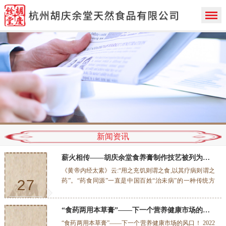
新闻资讯
薪火相传——胡庆余堂食养膏制作技艺被列为非遗项目
《黄帝内经太素》云:“用之充饥则谓之食,以其疗病则谓之
药”。“药食同源”一直是中国百姓“治未病”的一种传统方
27
式。早在光绪丙子（1876）年的《胡庆余堂丸散全集》中
就特别记载了：金钗石斛膏、固精金樱膏、代参膏、天麦
2022-10
“食药两用本草膏”——下一个营养健康市场的风口！
二冬膏、生津雪梨膏、益肺枇杷膏等众多养生膏方，以及
完整的食养膏制作技艺流程。 “食养膏”是胡庆余堂承以宋
“食药两用本草膏”——下一个营养健康市场的风口！ 2022