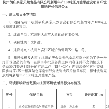
杭州胡庆余堂天然食品有限公司新
增
年产
180吨
压片
糖
果
建设
项目环境
影响评价信息公示
一、建设项目基本情况
1、项目名称：杭州胡庆余堂天然食品有限公司新增
年产
180吨压
片糖果建设项目。
2、建设单位：杭州胡庆余堂天然食品有限公司。
3、项目性质：改扩建。
4
、建设地点：杭州市滨江区浦沿街道园区中路
10号。
5、建设规模及内容：杭州胡庆余堂天然食品有限公司为了进一步
打开保健品的市场，在原有审批及备案主体内容保持不变的情况下，
借助500T膏系列罐头的扩建工作
（
B区+C区）内部装修的有利契机，
同步将原C区一楼高架仓库南侧部分改造成压片糖果车间，预计改造完
成后将新增
年产
180吨压片糖果产品。
二、环境影响评价范围内主要环境敏感目标分布情况
序号
保护目
方
距离
标
位
最近
，
m
1
浦沿街道拆迁临时安置用房
北侧、东北侧
50
28