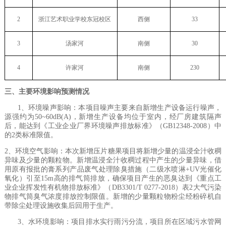
2
浙江艺术职业学校东冠校区
西侧
33
3
汤家河
南侧
30
4
许家河
南侧
230
三、主要环境影响预测情况
1
、环境噪声影响：本项目噪声主要来自新增生产设备运行噪声，
源强约为
50~60dB(A)
，新增生产设备均位于室内，经厂房建筑隔声
后，能达到《工业企业厂界环境噪声排放标准》（
GB12348-2008
）中
的
2
类标准限值。
2
、环境空气影响：
本
次新增压片糖果项目将新增
少
量
的
温浸全汁收稠
异味
及
少量的颗粒物。新增温浸全汁收稠过程中产生的少量异
味，
借
用原有报批的膏系列产品废气处理除臭措施（二级
水喷淋
+UV
光催化
氧化
）
引至
15m
高的
排气筒排放，
确保项目产生的恶臭达到
《重点工
业企业挥发性有机物排放标准》（
DB3301/T 0277-2018
）表
2
大气污染
物排气筒臭气浓度排放控制限值
。
新增的少量颗粒物粉尘经粉碎机自
带除尘处理设施收集后回用于生产
。
3、
水环境影响：
项目排水实行雨污分流，项目所在区域污水管网