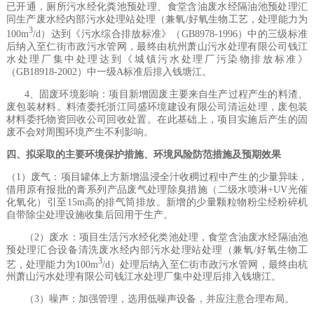
已开通，厕所污水经化粪池预处理、食堂含油废水经隔油池预处理汇
同生产废水经内部污水处理站处理（兼氧
/
好氧生物工艺，处理能力为
3
100m
/d
）达到《污水综合排放标准》（
GB8978-1996
）中的三级标准
后纳入至仁街市政污水管网，最终由杭州萧山污水处理有限公司钱江
水处理厂集中处理达到《城镇污水处理厂污染物排放标准》
（
GB18918-2002
）中一级
A
标准后排入钱塘江
。
4、固废环境影响：
项目新增固废主要来自生产过程产生的料渣、
废包
装
材
料。
料渣委托浙江同盛环境建设有限公司清运处理，废包
装
材料
委托物资回收公司回收处置。在此基础上，项目实施后产生的固
废不会对周围环境产生不利影响。
四、拟采取的主要环境保护措施、环境风险防范措施及预期效果
（
1
）废气：
项目罐体上方
新增温浸全汁收稠过程中产生的少量异
味，
借用原有报批的膏系列产品废气处理除臭措施（二级
水喷淋
+UV
光催
化氧化
）
引至
15m
高的
排气筒排放
。
新增的少量颗粒物粉尘经粉碎机
自带除尘处理设施收集后回用于生产
。
（
2
）
废水：项目生活污水经化类池处理，食堂含油废水经隔油池
预处理汇合设备清洗废水经内部污水处理站处理（兼氧
/
好氧生物工
3
艺，处理能力为
100m
/d
）处理后纳入至仁街市政污水管网，最终由杭
州萧山污水处理有限公司钱江水处理厂集中处理后排入钱塘江
。
（
3
）噪声
：加强管理，
选用低噪声设备，并应注意合理布局。