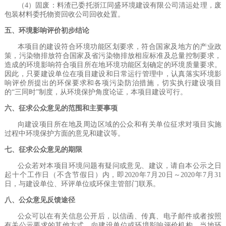
（
4
）固废
：料渣已委托浙江同盛环境建设有限公司清运处理，废
包
装材料
委托物资回收公司回收处置。
五、环境影响评价初步结论
本项目的建设符合环境功能区划要求，符合国家及地方的产业政
策，污染物排放符合国家及省污染物排放相应标准及总量控制要求，
造成的环境影响符合项目所在地环境功能区划确定的环境质量要求。
因此，只要建设单位在项目建设和日常运行管理中，认真落实环境影
响评价所提出的环保要求和各项污染防治措施，切实执行建设项目
的
“三同时”制度，从环境保护角度论证，本项目建设可行。
六、征求公众意见的范围和主要事项
向建设项目所在地及周边区域的公众和有关单位征求对项目实施
过程中环境保护方面的意见和建议等。
七、征求公众意见的期限
公众若对本项目环境问题有疑问或意见、建议，请自本公示之日
起十个工作日（不含节假日）内，即2020年7月20日～2020年7月31
日，与建设单位、环评单位或环保主管部门联系。
八、公众意见反馈途径
公众可以在有关信息公开后，以信函、传真、电子邮件或者按照
有关公示要求的其他方式，向建设单位或环境影响评价机构、当地环